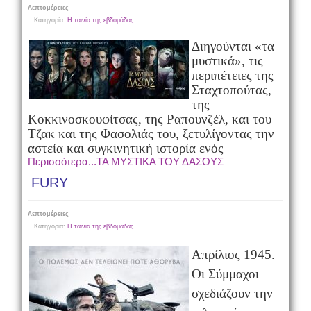
Λεπτομέρειες
Κατηγορία:
Η ταινία της εβδομάδας
Διηγούνται «τα
μυστικά», τις
περιπέτειες της
Σταχτοπούτας,
της
Κοκκινοσκουφίτσας, της Ραπουνζέλ, και του
Τζακ και της Φασολιάς του, ξετυλίγοντας την
αστεία και συγκινητική ιστορία ενός
Περισσότερα...ΤΑ ΜΥΣΤΙΚΑ ΤΟΥ ΔΑΣΟΥΣ
FURY
Λεπτομέρειες
Κατηγορία:
Η ταινία της εβδομάδας
Απρίλιος 1945.
Οι Σύμμαχοι
σχεδιάζουν την