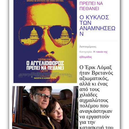
ΠΡΕΠΕΙ ΝΑ
ΠΕΘΑΝΕΙ
Ο ΚΥΚΛΟΣ
ΤΩΝ
ΑΝΑΜΝΗΣΕΩ
Ν
Λεπτομέρειες
Κατηγορία:
Η ταινία της
εβδομάδας
Ο Έρικ Λόμαξ
ήταν Βρετανός
αξιωματικός,
αλλά κι ένας
από τους
χιλιάδες
αιχμαλώτους
πολέμου που
αναγκάστηκαν
να εργαστούν
για την
κατασκευή του