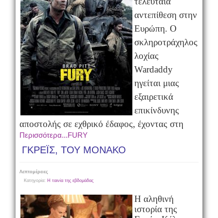
τελευταία
αντεπίθεση στην
Ευρώπη. Ο
σκληροτράχηλος
λοχίας
Wardaddy
ηγείται μιας
εξαιρετικά
επικίνδυνης
αποστολής σε εχθρικό έδαφος, έχοντας στη
Περισσότερα...FURY
ΓΚΡΕΪΣ, ΤΟΥ ΜΟΝΑΚΟ
Λεπτομέρειες
Κατηγορία:
Η ταινία της εβδομάδας
Η αληθινή
ιστορία της