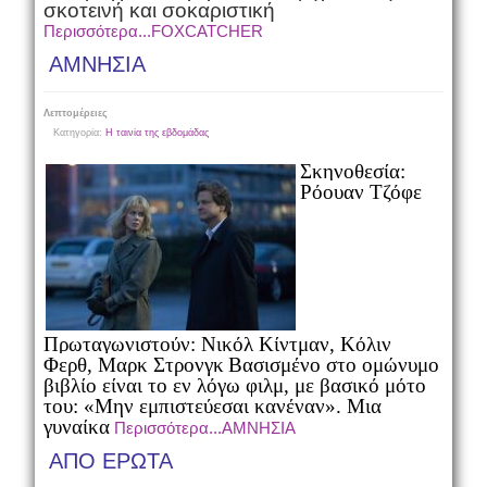
σκοτεινή και σοκαριστική
Περισσότερα...FOXCATCHER
ΑΜΝΗΣΙΑ
Λεπτομέρειες
Κατηγορία:
Η ταινία της εβδομάδας
Σκηνοθεσία:
Ρόουαν Τζόφε
Πρωταγωνιστούν: Νικόλ Κίντμαν, Κόλιν
Φερθ, Μαρκ Στρονγκ
Βασισμένο στο ομώνυμο
βιβλίο είναι το εν λόγω φιλμ, με βασικό μότο
του: «Μην εμπιστεύεσαι κανέναν». Μια
γυναίκα
Περισσότερα...ΑΜΝΗΣΙΑ
ΑΠΟ ΕΡΩΤΑ