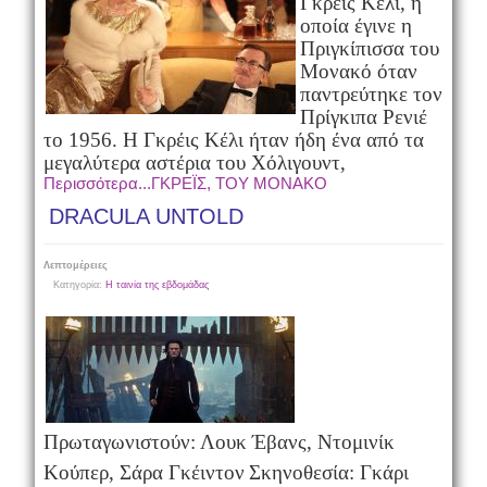
Γκρέις Κέλι, η
οποία έγινε η
Πριγκίπισσα του
Μονακό όταν
παντρεύτηκε τον
Πρίγκιπα Ρενιέ
το 1956. Η Γκρέις Κέλι ήταν ήδη ένα από τα
μεγαλύτερα αστέρια του Χόλιγουντ,
Περισσότερα...ΓΚΡΕΪΣ, ΤΟΥ ΜΟΝΑΚΟ
DRACULA UNTOLD
Λεπτομέρειες
Κατηγορία:
Η ταινία της εβδομάδας
Πρωταγωνιστούν:
Λουκ Έβανς, Ντομινίκ
Κούπερ, Σάρα Γκέιντον
Σκηνοθεσία:
Γκάρι