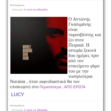
Λεπτομέρειες
Κατηγορία:
Η ταινία της εβδομάδας
Ο Αντώνης
Γκαλιμάνης
είναι
πυροσβέστης και
ζει στον
Πειραιά. Η
ιστορία ξεκινά
δυο ημέρες πριν
από τον
επικείμενο γάμο
του με την
νοσηλεύτρια
Νατάσα , όταν αιφνιδιαστικά θα τον
επισκεφτεί στο
Περισσότερα...ΑΠΟ ΕΡΩΤΑ
LUCY
Λεπτομέρειες
Κατηγορία:
Η ταινία της εβδομάδας