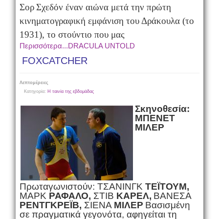
Σορ
Σχεδόν έναν αιώνα μετά την πρώτη
κινηματογραφική εμφάνιση του Δράκουλα (το
1931), το στούντιο που μας
Περισσότερα...DRACULA UNTOLD
FOXCATCHER
Λεπτομέρειες
Κατηγορία:
Η ταινία της εβδομάδας
Σκηνοθεσία:
ΜΠΕΝΕΤ
ΜΙΛΕΡ
Πρωταγωνιστούν: ΤΣΑΝΙΝΓΚ
ΤΕΪΤΟΥΜ,
ΜΑΡΚ
ΡΑΦΑΛΟ,
ΣΤΙΒ
ΚΑΡΕΛ,
ΒΑΝΕΣΑ
ΡΕΝΤΓΚΡΕΪΒ,
ΣΙΕΝΑ
ΜΙΛΕΡ
Βασισμένη
σε πραγματικά γεγονότα, αφηγείται τη