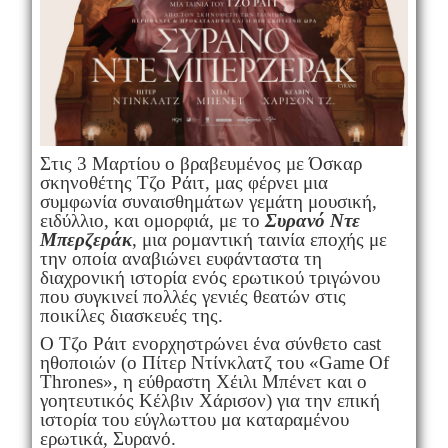
Στις 3 Μαρτίου ο βραβευμένος με Όσκαρ
σκηνοθέτης Τζο Ράιτ, μας φέρνει μια
συμφωνία συναισθημάτων γεμάτη μουσική,
ειδύλλιο, και ομορφιά, με το
Συρανό Ντε
Μπερζεράκ
, μια ρομαντική ταινία εποχής με
την οποία αναβιώνει ευφάνταστα τη
διαχρονική ιστορία ενός ερωτικού τριγώνου
που συγκινεί πολλές γενιές θεατών στις
ποικίλες διασκευές της.
Ο Τζο Ράιτ ενορχηστρώνει ένα σύνθετο cast
ηθοποιών (ο Πίτερ Ντίνκλατζ του «Game Of
Thrones», η εύθραστη Χέιλι Μπένετ και ο
γοητευτικός Κέλβιν Χάρισον) για την επική
ιστορία του εύγλωττου μα καταραμένου
ερωτικά, Συρανό.