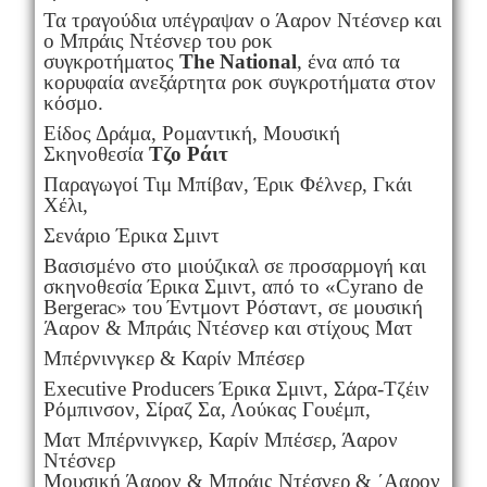
Τα τραγούδια υπέγραψαν ο Άαρον Ντέσνερ και
ο Μπράις Ντέσνερ του ροκ
συγκροτήματος
The National
, ένα από τα
κορυφαία ανεξάρτητα ροκ συγκροτήματα στον
κόσμο.
Είδος Δράμα, Ρομαντική, Μουσική
Σκηνοθεσία
Τζο Ράιτ
Παραγωγοί Τιμ Μπίβαν, Έρικ Φέλνερ, Γκάι
Χέλι,
Σενάριο Έρικα Σμιντ
Βασισμένο στο μιούζικαλ σε προσαρμογή και
σκηνοθεσία Έρικα Σμιντ, από το «Cyrano de
Bergerac» του Έντμοντ Ρόσταντ, σε μουσική
Άαρον & Μπράις Ντέσνερ και στίχους Ματ
Μπέρνινγκερ & Καρίν Μπέσερ
Executive Producers Έρικα Σμιντ, Σάρα-Τζέιν
Ρόμπινσον, Σίραζ Σα, Λούκας Γουέμπ,
Ματ Μπέρνινγκερ, Καρίν Μπέσερ, Άαρον
Ντέσνερ
Μουσική Άαρον & Μπράις Ντέσνερ & ΄Ααρον