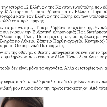
την ιστορία 12 Ελλήνων της Κωνσταντινούπολης που έζ
γκίζ Ακτάρ που ζει αυτοεξόριστος στην Ελλάδα. Παρακα
 πογκρόμ κατά των Ελλήνων της Πόλης και των υπόλοιπ
 αλλά εν καιρώ ειρήνης.
ς τις μειονότητες; Τι περιελάμβανε το σχέδιο της εθνοκά
 συνεχίσουν την Βυζαντινή κληρονομιά; Πώς διατήρησαν
ν Άλωση της Πόλης; Ποια η σχέση τους με τις άλλες μειο
Ζωγράφειο Λύκειο, Ζάππειο Παρθεναγωγείο, Κεντρικό;) 
υς με το Οικουμενικό Πατριαρχείο;
 επί της οθόνης, ο θεατής μεταφέρεται σε ένα νοητό τραπ
 συμπληρώνοντας ο ένας τον άλλο. Ένας εξ αυτών επιστρέ
 ιστορία δεν είναι μόνο τα γεγονότα. Αλλά οι ιστορίες τω
ιγράφεις αυτό το πολύ μεγάλο ταξίδι στην Κωνσταντινού
παιδική μου ηλικία όταν την πρωτοεπισκέφτηκα. Από τότ