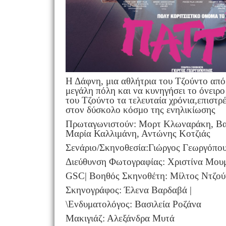
Η Δάφνη, μια αθλήτρια του Τζούντο από 
μεγάλη πόλη και να κυνηγήσει το όνειρ
του Τζούντο τα τελευταία χρόνια,επιστρ
στον δύσκολο κόσμο της ενηλικίωσης
Πρωταγωνιστούν: Μορτ Κλωναράκη, Βαγ
Μαρία Καλλιμάνη, Αντώνης Κοτζιάς
Σενάριο/Σκηνοθεσία:Γιώργος Γεωργόπο
Διεύθυνση Φωτογραφίας: Χριστίνα Μου
GSC| Βοηθός Σκηνοθέτη: Μίλτος Ντζού
Σκηνογράφος: Έλενα Βαρδαβά |
\Ενδυματολόγος: Βασιλεία Ροζάνα
Μακιγιάζ: Αλεξάνδρα Μυτά