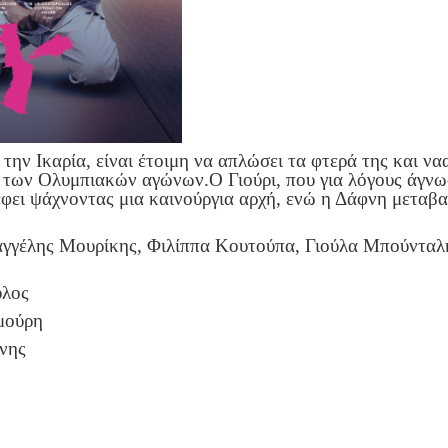
την Ικαρία, είναι έτοιμη να απλώσει τα φτερά της και ν
ο των Ολυμπιακών αγώνων.Ο Γιούρι, που για λόγους άγνωσ
έφει ψάχνοντας μια καινούργια αρχή, ενώ η Δάφνη μεταβαί
γέλης Μουρίκης, Φιλίππα Κουτούπα, Γιούλα Μπούνταλη
υλος
μούρη
νης