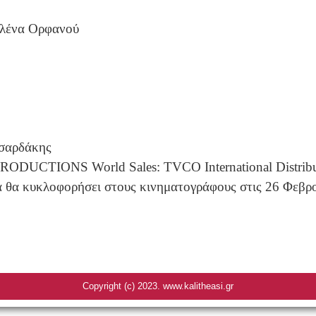
ιλένα Ορφανού
τσαρδάκης
CTIONS World Sales: TVCO International Distributio
ία θα κυκλοφορήσει στους κινηματογράφους στις 26 Φεβρ
Copyright (c) 2023. www.kalitheasi.gr