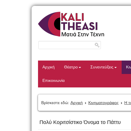
Αρχική
Θέατρο
Συνεντεύξεις
Κι
Επικοινωνία
Βρίσκεστε εδώ:
Αρχική
Κινηματογράφος
Η τ
Πολύ Κοριτσίστικο Όνομα το Πάττυ