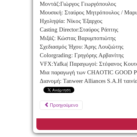
Μοντάζ:Γιώργος Γεωργόπουλος
Μουσική: Σταύρος Μητρόπουλος / Μαρ
Ηχοληψία: Νίκος Έξαρχος
Casting Director:Σταύρος Ράπτης
Μιξάζ: Κώστας Βαρυμποπιώτης
Σχεδιασμός Ήχου: Άρης Λουζιώτης
Colorgrading: Γρηγόρης Αρβανίτης
VFX:Yafka| Παραγωγοί: Στέφανος Κου
Μια παραγωγή των CHAOTIC GOOD PRODU
Διανομή: Tanweer Alliances S.A.Η ταιν
Προηγούμενο