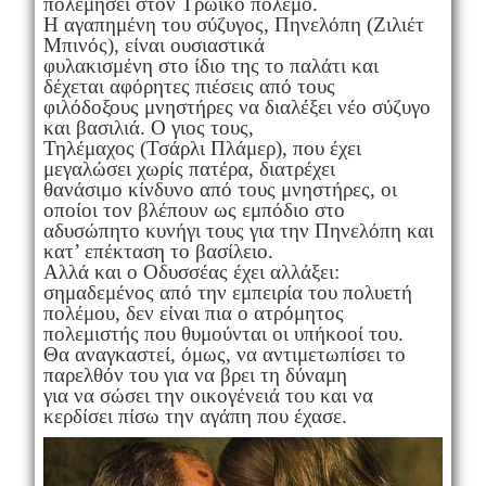
πολεμήσει στον Τρωικό πόλεμο.
Η αγαπημένη του σύζυγος, Πηνελόπη (Ζιλιέτ
Μπινός), είναι ουσιαστικά
φυλακισμένη στο ίδιο της το παλάτι και
δέχεται αφόρητες πιέσεις από τους
φιλόδοξους μνηστήρες να διαλέξει νέο σύζυγο
και βασιλιά. Ο γιος τους,
Τηλέμαχος (Τσάρλι Πλάμερ), που έχει
μεγαλώσει χωρίς πατέρα, διατρέχει
θανάσιμο κίνδυνο από τους μνηστήρες, οι
οποίοι τον βλέπουν ως εμπόδιο στο
αδυσώπητο κυνήγι τους για την Πηνελόπη και
κατ’ επέκταση το βασίλειο.
Αλλά και ο Οδυσσέας έχει αλλάξει:
σημαδεμένος από την εμπειρία του πολυετή
πολέμου, δεν είναι πια ο ατρόμητος
πολεμιστής που θυμούνται οι υπήκοοί του.
Θα αναγκαστεί, όμως, να αντιμετωπίσει το
παρελθόν του για να βρει τη δύναμη
για να σώσει την οικογένειά του και να
κερδίσει πίσω την αγάπη που έχασε.