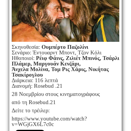
Σκηνοθεσία:
Ουμπέρτο Παζολίνι
Σενάριο: Έντουαρντ Μποντ, Τζον Κόλι
Ηθοποιοί:
Ρέιφ Φάινς, Ζιλιέτ Μπινός, Τσάρλι
Πλάμερ, Μαργουάν Κενζάρι,
Άνχελα Μολίνα, Τομ Ρις Χάρις, Νικήτας
Τσακίρογλου
Διάρκεια: 116 λεπτά
Διανομή: Rosebud .21
28 Νοεμβρίου στους κινηματογράφους
από τη Rosebud.21
Δείτε το τρέιλερ:
https://www.youtube.com/watch?
v=WGjGX6L7c0c