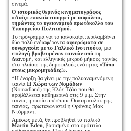
σινεμά.
Ο ιστορικός θερινός κινηματογράφος
«Λαΐς» επαναλειτουργεί με ασφάλεια,
τηρώντας το υγειονομικό πρωτόκολλο του
Υπουργείου Πολιτισμού.
Το πρόγραμμα για το καλοκαίρι περιλαμβάνει
δύο πολύ ενδιαφέροντα
αφιερώματα σε
συνεργασία με το Γαλλικό Ινστιτούτο
, μια
επιλογή βραβευμένων ταινιών από τη
Δια
νομή, και ελληνικές μικρού μήκους ταινίες
στο πλαίσιο της δημοφιλούς ενότητας «
Τόπο
στους μικρομηκάδες!
».
*Η έναρξη θα γίνει με την πολυαναμενόμενη
ταινία
Η Χώρα των Νομάδων
(Nomadland) της Κλόε Τζάο που θα
προβάλλεται καθημερινά στις 9 μ.μ. Στην
ταινία, η οποία απέσπασε Όσκαρ καλύτερης
ταινίας, πρωταγωνιστεί η Φράνσις Μακ
Ντόρμαντ.
Αμέσως μετά, θα προβληθεί το ιταλικό
Martin
Eden
, βασισμένο στο ομότιτλο
μυθιστόρημα του Τζακ Λόντον, με