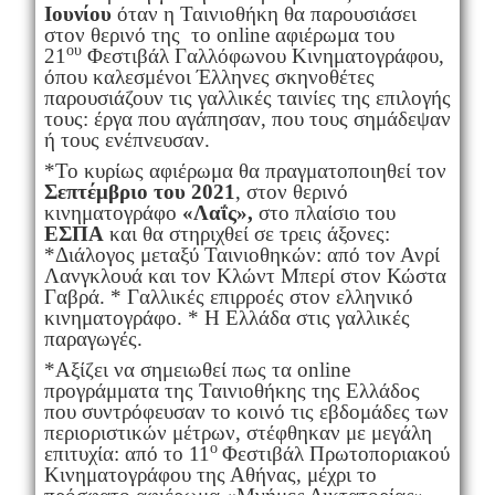
Ιουνίου
όταν η Ταινιοθήκη θα παρουσιάσει
στον θερινό της το online αφιέρωμα του
ου
21
Φεστιβάλ Γαλλόφωνου Κινηματογράφου,
όπου καλεσμένοι Έλληνες σκηνοθέτες
παρουσιάζουν τις γαλλικές ταινίες της επιλογής
τους: έργα που αγάπησαν, που τους σημάδεψαν
ή τους ενέπνευσαν.
*Το κυρίως αφιέρωμα θα πραγματοποιηθεί τον
Σεπτέμβριο του 2021
, στον θερινό
κινηματογράφο
«Λαΐς»,
στο πλαίσιο του
ΕΣΠΑ
και θα στηριχθεί σε τρεις άξονες:
*Διάλογος μεταξύ Ταινιοθηκών: από τον Ανρί
Λανγκλουά και τον Κλώντ Μπερί στον Κώστα
Γαβρά. * Γαλλικές επιρροές στον ελληνικό
κινηματογράφο. * Η Ελλάδα στις γαλλικές
παραγωγές.
*Αξίζει να σημειωθεί πως τα online
προγράμματα της Ταινιοθήκης της Ελλάδος
που συντρόφευσαν το κοινό τις εβδομάδες των
περιοριστικών μέτρων, στέφθηκαν με μεγάλη
ο
επιτυχία: από το 11
Φεστιβάλ Πρωτοποριακού
Κινηματογράφου της Αθήνας, μέχρι το