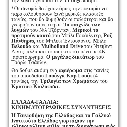
την λογοτεχνία και τον αυτοσχεδιασμό.
*Οι σινεφίλ θα έχουν όμως την ευκαιρία να
παρακολουθήσουν ξανά μερικές κλασικές
ταινίες, που θα θυμηθούν οι παλιότεροι και θα
γνωρίσουν οι νεότεροι:
Το παιχνίδι των
λυγμών
του Νίλ Τζόρνταν,
Μερικοί το
προτιμούν καυτό
του Μπίλι Γουάιλντερ,
Ροζ
Πάνθηρας
του Μπλέικ Έντουαρντς,
Μπλε
Βελούδο
και
Mulholland
Drive
του Ντέιβιντ
Λιντς
αλλά και το αποκατεστημένο σε 4Κ
αριστούργημα
Ο μεγάλος δικτάτωρ
του
Τσάρλι Τσάπλιν.
Θα δούμε ακόμη ένα
αφιέρωμα
στις ταινίες
του σπουδαίου
Γουόνγκ Καρ Γουάι
(4
ταινίες), την
Τριλογία των Χρωμάτων
του
Κριστόφ Κισλοφσκι.
ΕΛΛΑΔΑ-ΓΑΛΛΙΑ:
ΚΙΝΗΜΑΤΟΓΡΑΦΙΚΕΣ ΣΥΝΑΝΤΗΣΕΙΣ
Η Ταινιοθήκη της Ελλάδος και το Γαλλικό
Ινστιτούτο Ελλάδος γιορτάζουν την
ελληνογαλλική φιλία, με τη διοργάνωση ενός