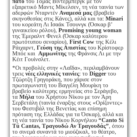
πάτο
του Τόμας Βίντερμπεργκ με τον
εξαιρετικό Μαντς Μίκελσεν, τη νέα ταινία των
αδερφών Νταρντέν
Αναμεσά μας
(βραβείο
σκηνοθεσίας στις Κάνες), αλλά και τα:
Minari
του κορεάτη Λι Ισαάκ Τσουνγκ (Όσκαρ β’
γυναικείου ρόλου),
Promising
young
woman
της Έμεραλντ Φενελ (Όσκαρ καλύτερου
πρωτότυπου σεναρίου),
First
Cow
της Κέλι
Ράιχαρντ,
Γεύση της Απιστίας
του Κρίστοφερ
Μπόε και
Αμμωνίτης
της Φράνσις Λι με την
Κέιτ Γουίνσλετ.
*Οι προβολές στην «Λαΐδα», περιλαμβάνουν
τρεις
νέες
ελληνικές ταινίες
: το
Digger
του
Τζώρτζη Γρηγοράκη, που χάρισε στον
πρωταγωνιστή του Βαγγέλη Μουρίκη το
βραβείο καλύτερης ερμηνείας στο Σεράγεβο,
τα
Μήλα
του Χρήστου Νίκου με τον Άρη
Σερβετάλη (ταινία έναρξης στους «Ορίζοντες»
του Φεστιβάλ της Βενετίας και επίσημη
πρόταση της Ελλάδας για τα Όσκαρ), αλλά και
τη νέα ταινία του Νίκου Κορνήλιου
“
Canto
Si
T
ú
Cantas
,
Τραγουδώ Αν Τραγουδάς”
, όπου
το σινεμά συναντά το μιούζικαλ, το θέατρο,