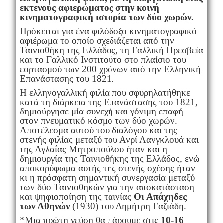
εκτενούς αφιερώματος στην κοινή
κινηματογραφική ιστορία των δύο χωρών.
Πρόκειται για ένα φιλόδοξο κινηματογραφικό
αφιέρωμα το οποίο σχεδιάζεται από την
Ταινιοθήκη της Ελλάδος, τη Γαλλική Πρεσβεία
και το Γαλλικό Ινστιτούτο στο πλαίσιο του
εορτασμού των 200 χρόνων από την Ελληνική
Επανάστασης του 1821.
Η ελληνογαλλική φιλία που σφυρηλατήθηκε
κατά τη διάρκεια της Επανάστασης του 1821,
δημιούργησε μία συνεχή και γόνιμη επαφή
στον πνευματικό κόσμο των δύο χωρών.
Αποτέλεσμα αυτού του διαλόγου και της
στενής φιλίας μεταξύ του Ανρί Λανγκλουά και
της Αγλαΐας Μητροπούλου ήταν και η
δημιουργία της Ταινιοθήκης της Ελλάδος, ενώ
αποκορύφωμα αυτής της στενής σχέσης ήταν
κι η πρόσφατη σημαντική συνεργασία μεταξύ
των δύο Ταινιοθηκών για την αποκατάσταση
και ψηφιοποίηση της ταινίας
Οι Απάχηδες
των Αθηνών
(1930) του Δημήτρη Γαζιάδη.
*Μια πρώτη γεύση θα πάρουμε στις
10-16