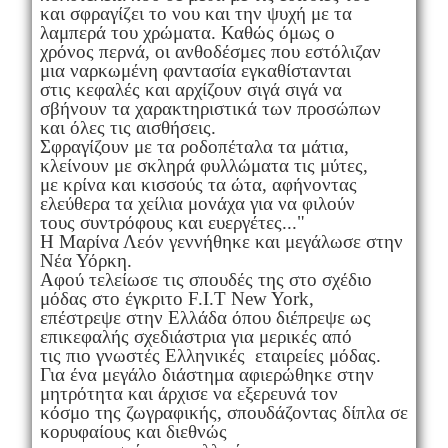
και σφραγίζει το νου και την ψυχή με τα
λαμπερά του χρώματα. Καθώς όμως ο
χρόνος περνά, οι ανθοδέσμες που εστόλιζαν
μια ναρκωμένη φαντασία εγκαθίστανται
στις κεφαλές και αρχίζουν σιγά σιγά να
σβήνουν τα χαρακτηριστικά των προσώπων
και όλες τις αισθήσεις.
Σφραγίζουν με τα ροδοπέταλα τα μάτια,
κλείνουν με σκληρά φυλλώματα τις μύτες,
με κρίνα και κισσούς τα ώτα, αφήνοντας
ελεύθερα τα χείλια μονάχα για να φιλούν
τους συντρόφους και ευεργέτες..."
Η Μαρίνα Λεόν γεννήθηκε και μεγάλωσε στην
Νέα Υόρκη.
Αφού τελείωσε τις σπουδές της στο σχέδιο
μόδας στο έγκριτο F.I.T New York,
επέστρεψε στην Ελλάδα όπου διέπρεψε ως
επικεφαλής σχεδιάστρια για μερικές από
τις πιο γνωστές Ελληνικές εταιρείες μόδας.
Για ένα μεγάλο διάστημα αφιερώθηκε στην
μητρότητα και άρχισε να εξερευνά τον
κόσμο της ζωγραφικής, σπουδάζοντας δίπλα σε
κορυφαίους και διεθνώς