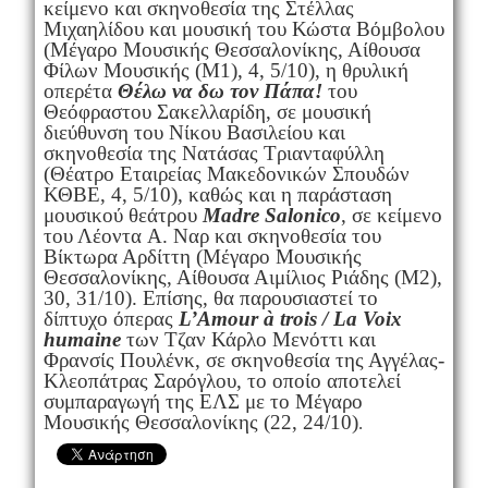
κείμενο και σκηνοθεσία της Στέλλας
Μιχαηλίδου και μουσική του Κώστα Βόμβολου
(Μέγαρο Μουσικής Θεσσαλονίκης, Αίθουσα
Φίλων Μουσικής (Μ1), 4, 5/10), η θρυλική
οπερέτα
Θέλω να δω τον Πάπα!
του
Θεόφραστου Σακελλαρίδη, σε μουσική
διεύθυνση του Νίκου Βασιλείου και
σκηνοθεσία της Νατάσας Τριανταφύλλη
(Θέατρο Εταιρείας Μακεδονικών Σπουδών
ΚΘΒΕ, 4, 5/10), καθώς και η παράσταση
μουσικού θεάτρου
Madre Salonico
, σε κείμενο
του Λέοντα A. Ναρ και σκηνοθεσία του
Βίκτωρα Αρδίττη (Μέγαρο Μουσικής
Θεσσαλονίκης, Αίθουσα Αιμίλιος Ριάδης (Μ2),
30, 31/10). Επίσης, θα παρουσιαστεί το
δίπτυχο όπερας
L’Amour à trois /
La Voix
humaine
των Τζαν Κάρλο Μενόττι και
Φρανσίς Πουλένκ, σε σκηνοθεσία της Αγγέλας-
Κλεοπάτρας Σαρόγλου, το οποίο αποτελεί
συμπαραγωγή της ΕΛΣ με το Μέγαρο
Μουσικής Θεσσαλονίκης (22, 24/10)
.