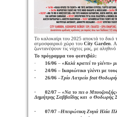
Το καλοκαίρι του 2025 αποκτά το δικό 
ατμοσφαιρικό χώρο του
City Garden
. 
ζωντανέψουν τις νύχτες μας, με αληθινό 
Το πρόγραμμα του φεστιβάλ:
·
16/06
–
«Καλά κρατεί το γλέντι» 
· 24/06 – Ικαριώτικο γλέντι με του
· 26/06 –
Τρίο Λατρείο feat
Θοδωρής
· 02/07 –
«Να το πει ο Μπουζουξής
Δημήτρης Σαββαΐδης και ο Θοδωρής Σ
· 07/07 –
Ηπειρώτικη Ζυγιά Ηλία Π