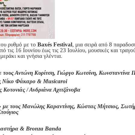
του ρυθμό με το
Baxés Festival
, μια σειρά από 8 παραδοσ
Από τις 16 Ιουνίου έως τις 23 Ιουλίου, μουσικές και τραγ
μεράκι και γνήσια γλέντια.
με τους Αντώνη Κυρίτση, Γιώργο Κωτσίνη, Κωνσταντίνα
ς
Νίκο Φάκαρο &
Musicaroi
 Κοτονιάς / Ανδριάνα Αχιτζάνοβα
»
με τους
Μανώλης Καραντίνης,
Κώστας Μήτσιος, Σωτήρ
τούγιος
λαστήρα & Bronza Banda