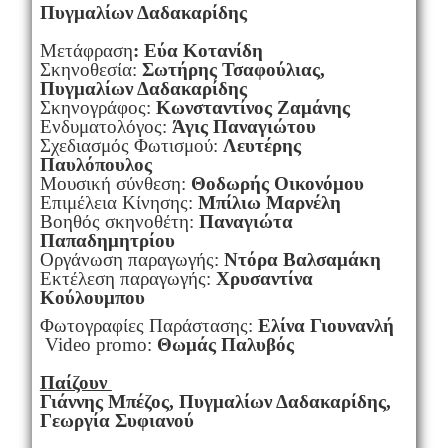
Πυγμαλίων Δαδακαρίδης
Μετάφραση
: Εύα Κοτανίδη
Σκηνοθεσία:
Σωτήρης Τσαφούλιας,
Πυγμαλίων Δαδακαρίδης
Σκηνογράφος:
Kωνσταντίνος Ζαμάνης
Ενδυματολόγος:
Άγις Παναγιώτου
Σχεδιασμός Φωτισμού:
Λευτέρης
Παυλόπουλος
Μουσική σύνθεση:
Θοδωρής Οικονόμου
Επιμέλεια Κίνησης:
Μπίλιω Μαρνέλη
Βοηθός σκηνοθέτη:
Παναγιώτα
Παπαδημητρίου
Οργάνωση παραγωγής:
Ντόρα Βαλσαμάκη
Εκτέλεση παραγωγής:
Χρυσαντίνα
Κούλουμπου
Φωτογραφίες Παράστασης:
Ελίνα Γιουνανλή
Video promo:
Θωμάς Παλυβός
Παίζουν
Γιάννης Μπέζος, Πυγμαλίων Δαδακαρίδης,
Γεωργία Συφιανού