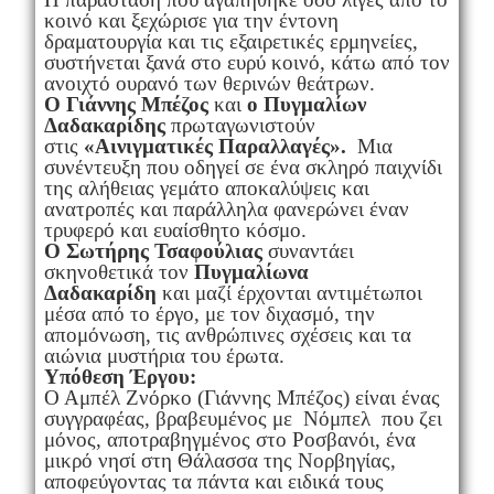
κοινό και ξεχώρισε για την έντονη
δραματουργία και τις εξαιρετικές ερμηνείες,
συστήνεται ξανά στο ευρύ κοινό, κάτω από τον
ανοιχτό ουρανό των θερινών θεάτρων.
Ο Γιάννης Μπέζος
και
ο Πυγμαλίων
Δαδακαρίδης
πρωταγωνιστούν
στις
«Αινιγματικές Παραλλαγές».
Μια
συνέντευξη που οδηγεί σε ένα σκληρό παιχνίδι
της αλήθειας γεμάτο αποκαλύψεις και
ανατροπές και παράλληλα φανερώνει έναν
τρυφερό και ευαίσθητο κόσμο.
Ο Σωτήρης Τσαφούλιας
συναντάει
σκηνοθετικά τον
Πυγμαλίωνα
Δαδακαρίδη
και μαζί έρχονται αντιμέτωποι
μέσα από το έργο, με τον διχασμό, την
απομόνωση, τις ανθρώπινες σχέσεις και τα
αιώνια μυστήρια του έρωτα.
Υπόθεση Έργου:
Ο Αμπέλ Ζνόρκο (Γιάννης Μπέζος) είναι ένας
συγγραφέας, βραβευμένος με Νόμπελ που ζει
μόνος, αποτραβηγμένος στο Ροσβανόι, ένα
μικρό νησί στη Θάλασσα της Νορβηγίας,
αποφεύγοντας τα πάντα και ειδικά τους